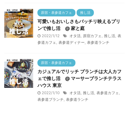
原宿・表参道カフェ
推し活
可愛いもおいしさもバッチリ映えるプリ
ンで推し活 @ 家と庭
2022/1/12
オタ活
,
原宿カフェ
,
推し活
,
表
参道カフェ
,
表参道ディナー
,
表参道ランチ
原宿・表参道カフェ
カジュアルでリッチ ブランチは大人カフ
ェで推し活 @ マーサーブランチテラス
ハウス 東京
2022/1/10
オタ活
,
推し活
,
表参道カフェ
,
表参道ブランチ
,
表参道ランチ