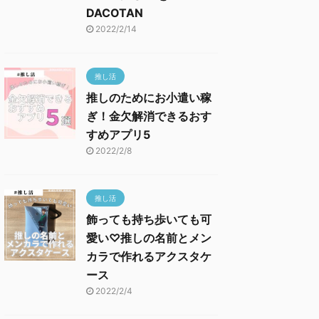
DACOTAN
2022/2/14
推し活
推しのためにお小遣い稼
ぎ！金欠解消できるおす
すめアプリ5
2022/2/8
推し活
飾っても持ち歩いても可
愛い♡推しの名前とメン
カラで作れるアクスタケ
ース
2022/2/4