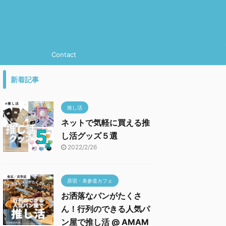
Contact
新着記事
推し活
ネットで気軽に買える推
し活グッズ５選
2022/2/26
原宿・表参道カフェ
お洒落なパンがたくさ
ん！行列のできる人気パ
ン屋で推し活 @ AMAM