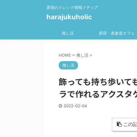
原宿のトレンド情報メディア
harajukuholic
推し活
原宿・表参道カフェ
HOME
>
推し活
>
推し活
飾っても持ち歩いて
ラで作れるアクスタ
2022-02-04
この記