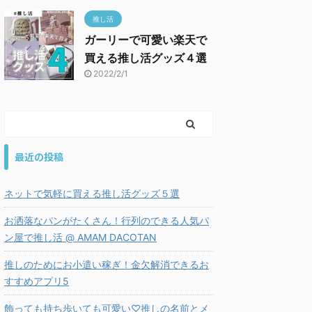
推し活
ガーリーで可愛い楽天で
買える推し活グッズ４選
2022/2/1
最近の投稿
ネットで気軽に買える推し活グッズ５選
お洒落なパンがたくさん！行列のできる人気パ
ン屋で推し活 @ AMAM DACOTAN
推しのためにお小遣い稼ぎ！金欠解消できるお
すすめアプリ5
飾っても持ち歩いても可愛い♡推しの名前とメ