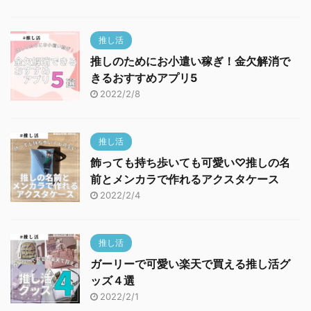
推し活
推しのためにお小遣い稼ぎ！金欠解消で
きるおすすめアプリ5
2022/2/8
推し活
飾っても持ち歩いても可愛い♡推しの名
前とメンカラで作れるアクスタケース
2022/2/4
推し活
ガーリーで可愛い楽天で買える推し活グ
ッズ４選
2022/2/1