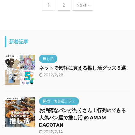
1
2
Next »
新着記事
推し活
ネットで気軽に買える推し活グッズ５選
2022/2/26
原宿・表参道カフェ
お洒落なパンがたくさん！行列のできる
人気パン屋で推し活 @ AMAM
DACOTAN
2022/2/14