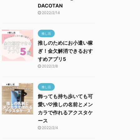
DACOTAN
2022/2/14
推し活
推しのためにお小遣い稼
ぎ！金欠解消できるおす
すめアプリ5
2022/2/8
推し活
飾っても持ち歩いても可
愛い♡推しの名前とメン
カラで作れるアクスタケ
ース
2022/2/4