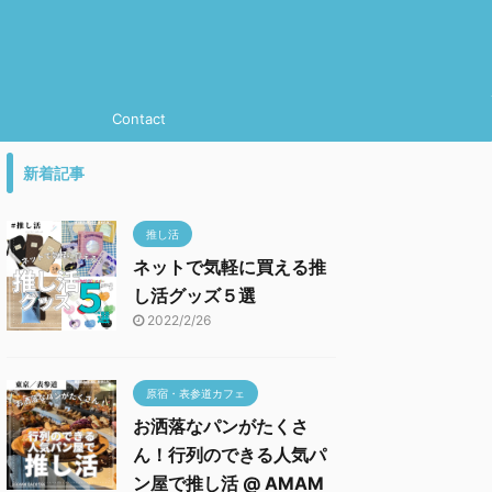
Contact
新着記事
推し活
ネットで気軽に買える推
し活グッズ５選
2022/2/26
原宿・表参道カフェ
お洒落なパンがたくさ
ん！行列のできる人気パ
ン屋で推し活 @ AMAM