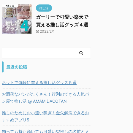
推し活
ガーリーで可愛い楽天で
買える推し活グッズ４選
2022/2/1
最近の投稿
ネットで気軽に買える推し活グッズ５選
お洒落なパンがたくさん！行列のできる人気パ
ン屋で推し活 @ AMAM DACOTAN
推しのためにお小遣い稼ぎ！金欠解消できるお
すすめアプリ5
飾っても持ち歩いても可愛い♡推しの名前とメ