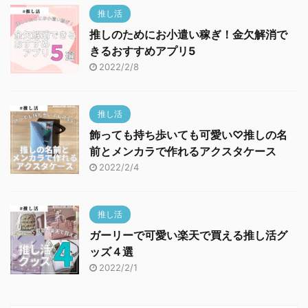
推し活
推しのためにお小遣い稼ぎ！金欠解消で
きるおすすめアプリ5
2022/2/8
推し活
飾っても持ち歩いても可愛い♡推しの名
前とメンカラで作れるアクスタケース
2022/2/4
推し活
ガーリーで可愛い楽天で買える推し活グ
ッズ４選
2022/2/1