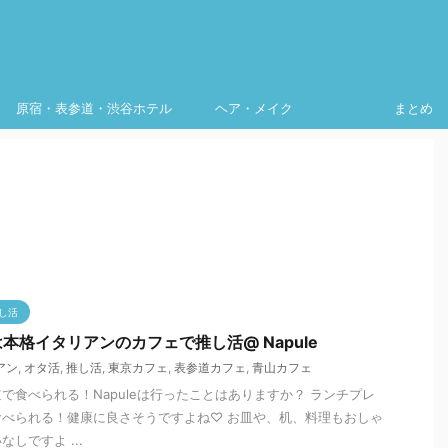
原宿・表参道・渋谷ホテル
ヘア・メイク
まとめ
し活
本格イタリアンのカフェで推し活@ Napule
アン
,
オタ活
,
推し活
,
東京カフェ
,
表参道カフェ
,
青山カフェ
で食べられる！Napuleは行ったことはありますか？ ランチプレ
べられる！健康に良さそうですよね♡ お皿や、机、料理もおしゃ
しですよ ...