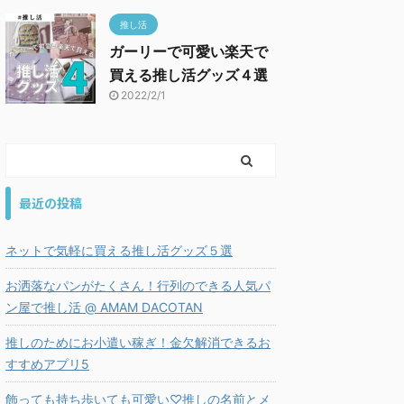
推し活
ガーリーで可愛い楽天で
買える推し活グッズ４選
2022/2/1
最近の投稿
ネットで気軽に買える推し活グッズ５選
お洒落なパンがたくさん！行列のできる人気パ
ン屋で推し活 @ AMAM DACOTAN
推しのためにお小遣い稼ぎ！金欠解消できるお
すすめアプリ5
飾っても持ち歩いても可愛い♡推しの名前とメ