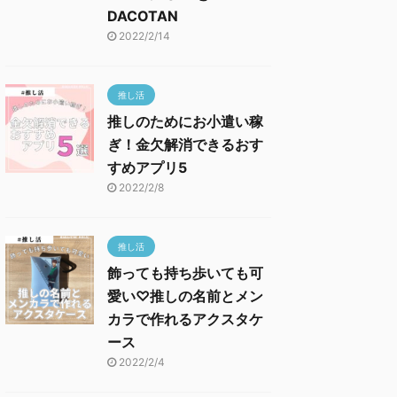
DACOTAN
2022/2/14
推し活
推しのためにお小遣い稼
ぎ！金欠解消できるおす
すめアプリ5
2022/2/8
推し活
飾っても持ち歩いても可
愛い♡推しの名前とメン
カラで作れるアクスタケ
ース
2022/2/4