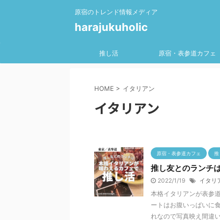
原宿のトレンド情報メディア
harajukuholic
推し活
原宿・表参道カフェ
HOME
>
イタリアン
イタリアン
原宿・表参道カフェ
推
推し友とのランチは
2022/1/19
イタリ
本格イタリアンが表参道
ートはお腹いっぱいに食
れなので写真映え間違いな