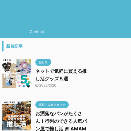
Contact
新着記事
推し活
ネットで気軽に買える推
し活グッズ５選
2022/2/26
原宿・表参道カフェ
お洒落なパンがたくさ
ん！行列のできる人気パ
ン屋で推し活 @ AMAM