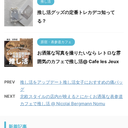
推し活
推し活グッズの定番トレカデコ知って
る？
原宿・表参道カフェ
お洒落な写真を撮りたいなら レトロな雰
囲気のカフェで推し活@ Cafe les Jeux
PREV
推し活をアップデート推し活女子におすすめの痛バッ
グ
NEXT
北欧スタイルの店内が映えるとにかくお洒落な表参道
カフェで推し活 @ Nicolai Bergmann Nomu
新着記事