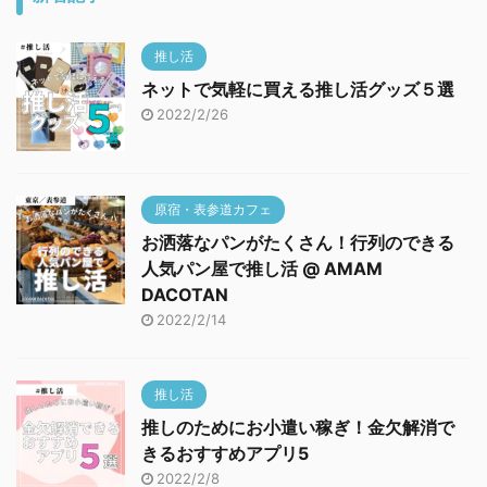
推し活
ネットで気軽に買える推し活グッズ５選
2022/2/26
原宿・表参道カフェ
お洒落なパンがたくさん！行列のできる
人気パン屋で推し活 @ AMAM
DACOTAN
2022/2/14
推し活
推しのためにお小遣い稼ぎ！金欠解消で
きるおすすめアプリ5
2022/2/8