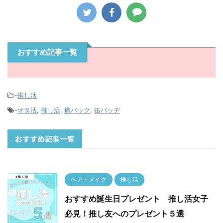
おすすめ記事一覧
-
推し活
-
オタ活
,
推し活
,
痛バック
,
缶バッヂ
おすすめ記事一覧
ヘア・メイク
推し活
おすすめ誕生日プレゼント 推し活女子
必見！推し友へのプレゼント５選