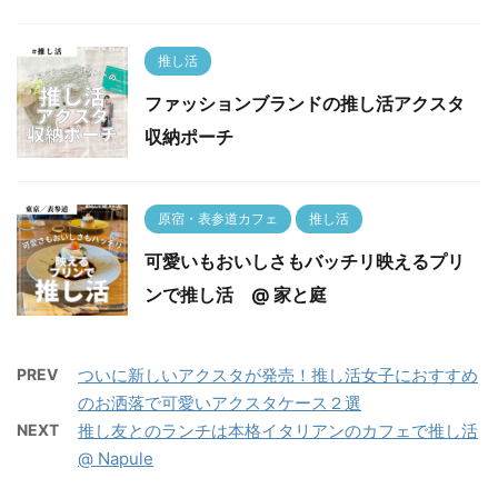
推し活
ファッションブランドの推し活アクスタ
収納ポーチ
原宿・表参道カフェ
推し活
可愛いもおいしさもバッチリ映えるプリ
ンで推し活 @ 家と庭
PREV
ついに新しいアクスタが発売！推し活女子におすすめ
のお洒落で可愛いアクスタケース２選
NEXT
推し友とのランチは本格イタリアンのカフェで推し活
@ Napule