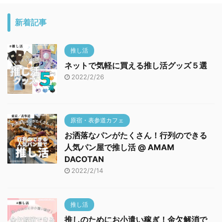
新着記事
推し活
ネットで気軽に買える推し活グッズ５選
2022/2/26
原宿・表参道カフェ
お洒落なパンがたくさん！行列のできる
人気パン屋で推し活 @ AMAM
DACOTAN
2022/2/14
推し活
推しのためにお小遣い稼ぎ！金欠解消で