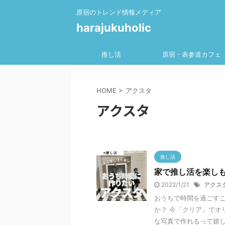
原宿のトレンド情報メディア
harajukuholic
推し活
原宿・表参道カフェ
HOME
>
アクスタ
アクスタ
推し活
家で推し活を楽し
2022/1/21
アクス
おうちで時間を過ごす
か？ 今「クリア」でオ
な写真で作れるって嬉しい