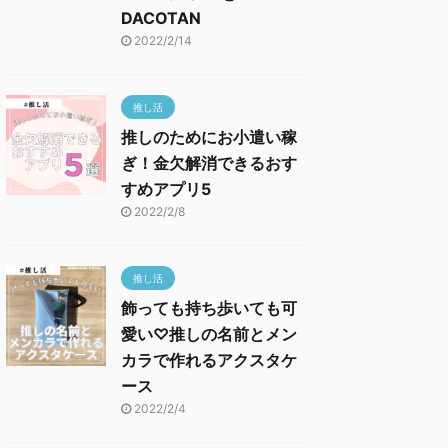
DACOTAN
2022/2/14
推し活
推しのためにお小遣い稼
ぎ！金欠解消できるおす
すめアプリ5
2022/2/8
推し活
飾っても持ち歩いても可
愛い♡推しの名前とメン
カラで作れるアクスタケ
ース
2022/2/4