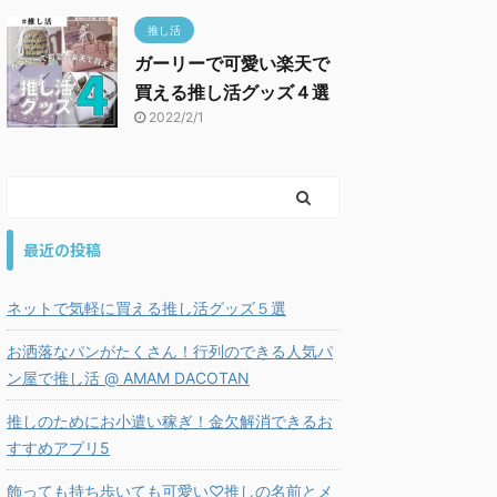
推し活
ガーリーで可愛い楽天で
買える推し活グッズ４選
2022/2/1
最近の投稿
ネットで気軽に買える推し活グッズ５選
お洒落なパンがたくさん！行列のできる人気パ
ン屋で推し活 @ AMAM DACOTAN
推しのためにお小遣い稼ぎ！金欠解消できるお
すすめアプリ5
飾っても持ち歩いても可愛い♡推しの名前とメ