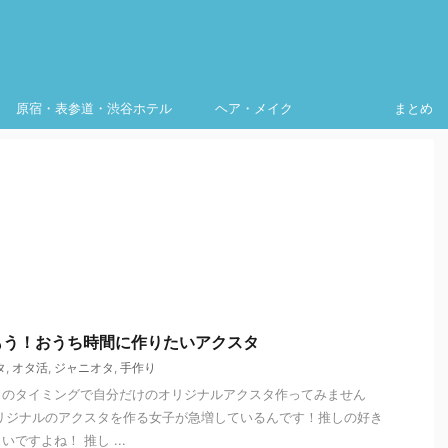
原宿・表参道・渋谷ホテル
ヘア・メイク
まとめ
もう！おうち時間に作りたいアクスタ
タ
,
オタ活
,
ジャニオタ
,
手作り
このタイミングで自分だけのオリジナルアクスタ作ってみません
リジナルのアクスタを作る女子が急増しているんです！推しの好き
ですよね！ 推し ...