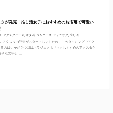
スタが発売！推し活女子におすすめのお洒落で可愛い
選
タ
,
アクスタケース
,
オタ活
,
ジャニーズ
,
ジャニオタ
,
推し活
22春のアクスタの発売がスタートしましたね！このタイミングでアク
みるのはいかが？今回はハラジュクホリックおすすめのアクスタケ
きな文字と ...