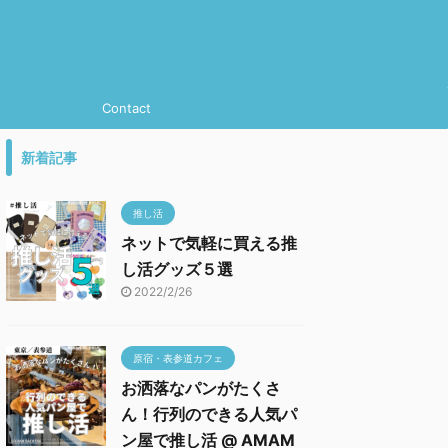
Contact
新着記事
推し活
ネットで気軽に買える推
し活グッズ５選
2022/2/26
原宿・表参道カフェ
お洒落なパンがたくさ
ん！行列のできる人気パ
ン屋で推し活 @ AMAM