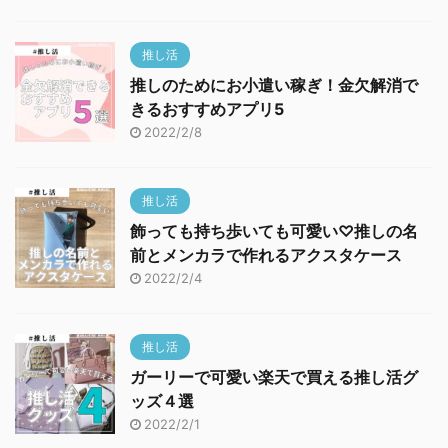
推し活
推しのためにお小遣い稼ぎ！金欠解消で
きるおすすめアプリ5
2022/2/8
推し活
飾っても持ち歩いても可愛い♡推しの名
前とメンカラで作れるアクスタケース
2022/2/4
推し活
ガーリーで可愛い楽天で買える推し活グ
ッズ４選
2022/2/1