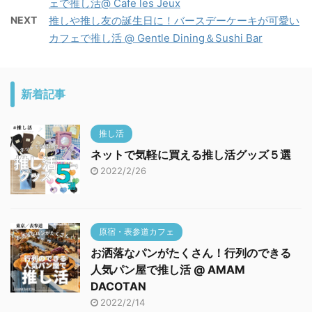
ェで推し活@ Cafe les Jeux
NEXT
推しや推し友の誕生日に！バースデーケーキが可愛い
カフェで推し活 @ Gentle Dining＆Sushi Bar
新着記事
推し活
ネットで気軽に買える推し活グッズ５選
2022/2/26
原宿・表参道カフェ
お洒落なパンがたくさん！行列のできる
人気パン屋で推し活 @ AMAM
DACOTAN
2022/2/14