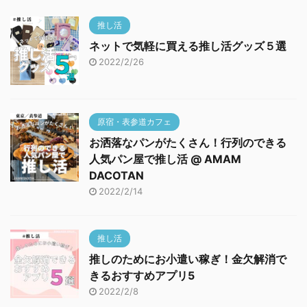
推し活
ネットで気軽に買える推し活グッズ５選
2022/2/26
原宿・表参道カフェ
お洒落なパンがたくさん！行列のできる
人気パン屋で推し活 @ AMAM
DACOTAN
2022/2/14
推し活
推しのためにお小遣い稼ぎ！金欠解消で
きるおすすめアプリ5
2022/2/8